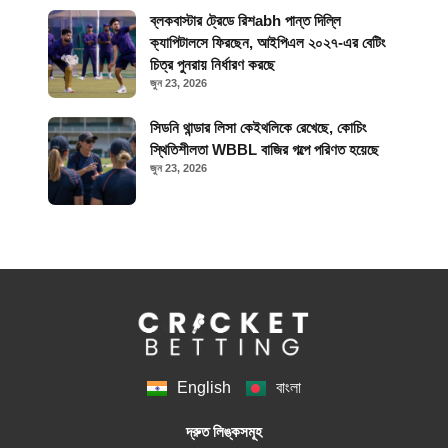
ব্লকবাস্টার ট্রেডে রিশabh পান্ত দিল্লি
ক্যাপিটালসে ফিরছেন, আইপিএল ২০২৭-এর বেটিং
চিত্র পুনরায় নির্ধারণ করছে
জুন 23, 2026
সিডনি থান্ডার লিসা কেইথলিকে রেখেছে, কোচিং
স্থিতিশীলতা WBBL বাজির গল্পে পরিণত হয়েছে
জুন 23, 2026
English
বাংলা
দ্রুত লিঙ্কসমূহ