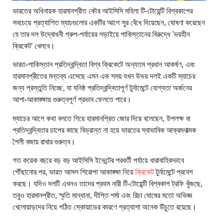
ভারতের অধিনায়ক হারমানপ্রীত কৌর আইসিসি মহিলা টি-টোয়েন্টি বিশ্বকাপের
সবচেয়ে প্রত্যাশিত ম্যাচগুলোর একটির আগে সুর বেঁধে দিয়েছেন, ঘোষণা করেছেন
যে তার দল উদ্বোধনী গ্রুপ-পর্যায়ের লড়াইয়ে পাকিস্তানের বিরুদ্ধে 'ভয়হীন
ক্রিকেট' খেলবে।
ভারত-পাকিস্তান প্রতিদ্বন্দ্বিতা বিশ্ব ক্রিকেটে অন্যতম প্রধান আকর্ষণ, এবং
হারমানপ্রীতের মন্তব্য এসেছে এমন এক সময় যখন উভয় দলই একটি ম্যাচের
জন্য প্রস্তুতি নিচ্ছে, যা ঘনিষ্ঠ প্রতিদ্বন্দ্বিতাপূর্ণ টুর্নামেন্টে যোগ্যতা অর্জনের
আশা-আকাঙ্ক্ষায় গুরুত্বপূর্ণ প্রভাব ফেলতে পারে।
ম্যাচের আগে কথা বলতে গিয়ে হারমানপ্রিত জোর দিয়ে বলেছেন, উপলক্ষ বা
প্রতিদ্বন্দ্বিতার চাপের কাছে বিভ্রান্ত না হয়ে ভারতের স্বাভাবিক আক্রমণাত্মক
শৈলী বজায় রাখার গুরুত্ব।
গত কয়েক বছরে বড় বড় আইসিসি ইভেন্টের পরবর্তী পর্যায়ে ধারাবাহিকভাবে
পৌঁছানোর পর, ভারত আসল শিরোপা আকাঙ্ক্ষা নিয়ে
ক্রিকেট
টুর্নামেন্টে প্রবেশ
করছে। যদিও দলটি এখনও তাদের প্রথম নারী টি-টোয়েন্টি বিশ্বকাপ ট্রফি খুঁজছে,
তবুও হারমানপ্রীত, স্মৃতি মান্ধানা, দীপ্তি শর্মা এবং রিচা ঘোষের মতো অভিজ্ঞ
খেলোয়াড়দের নিয়ে গঠিত স্কোয়াডের কারণে প্রত্যাশা অনেক উঁচুতে রয়েছে।