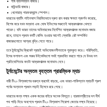
শীর্ষ ব্যাটসম্যান বাজার।
বাউন্ডারি বাজার।
খেলোয়াড় পারফরম্যান্স স্পেশাল।
ভারতের ব্যাটিং লাইনআপ নিয়মিতভাবে দ্রুত রান করার ক্ষমতা প্রদর্শন করেছে,
বিশেষ করে যখন মন্ধানা এবং ঘোষ ইনিংসের শুরুতেই আক্রমণাত্মক খেলতে
পারেন। যদি ভারত তাদের অধিনায়কের নির্দেশিত আক্রমণাত্মক মনোভাব বজায়
রাখে, তাহলে প্রথম বলটি বোলিং হওয়ার আগেই স্কোরিং রেট সম্পর্কিত
বাজারগুলোতে আগ্রহ বৃদ্ধি পেতে পারে।
তবে টুর্নামেন্টের ক্রিকেট প্রায়ই অভিযোজনশীলতাকে পুরস্কৃত করে। পরিস্থিতি,
টসের ফলাফল এবং শুরুর উইকেটগুলো সবই প্রভাবিত করতে পারে যে উভয় দল
প্রতিযোগিতায় কতটা আক্রমণাত্মক মনোভাব নেবে।
টুর্নামেন্টের অন্যতম বৃহত্তম প্রারম্ভিক ম্যাচ
নারী টি২০ বিশ্বকাপের গুরুত্ব ক্রমেই বাড়ছে, এবং ভারত-পাকিস্তান ম্যাচটি গ্রুপ
পর্বের অন্যতম প্রধান লড়াই হিসেবে রয়ে গেছে।
ভারতের জন্য লক্ষ্য একক জয়ের বাইরে অনেক বিস্তৃত। হারমানপ্রীতের দল দীর্ঘ
পথ পাড়ি দিয়ে অবশেষে প্রথম টি২০ বিশ্বকাপ শিরোপা জেতার লক্ষ্য নিয়েছে।