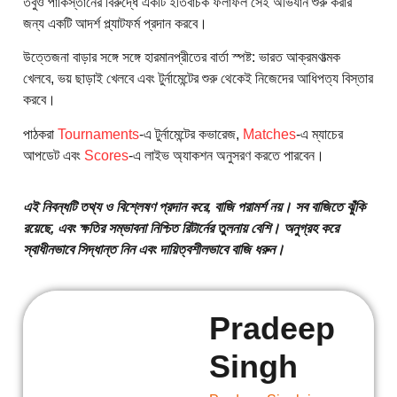
তবুও পাকিস্তানের বিরুদ্ধে একটি ইতিবাচক ফলাফল সেই অভিযান শুরু করার
জন্য একটি আদর্শ প্ল্যাটফর্ম প্রদান করবে।
উত্তেজনা বাড়ার সঙ্গে সঙ্গে হারমানপ্রীতের বার্তা স্পষ্ট: ভারত আক্রমণাত্মক
খেলবে, ভয় ছাড়াই খেলবে এবং টুর্নামেন্টের শুরু থেকেই নিজেদের আধিপত্য বিস্তার
করবে।
পাঠকরা
Tournaments
-এ টুর্নামেন্টের কভারেজ,
Matches
-এ ম্যাচের
আপডেট এবং
Scores
-এ লাইভ অ্যাকশন অনুসরণ করতে পারবেন।
এই নিবন্ধটি তথ্য ও বিশ্লেষণ প্রদান করে, বাজি পরামর্শ নয়। সব বাজিতে ঝুঁকি
রয়েছে, এবং ক্ষতির সম্ভাবনা নিশ্চিত রিটার্নের তুলনায় বেশি। অনুগ্রহ করে
স্বাধীনভাবে সিদ্ধান্ত নিন এবং দায়িত্বশীলভাবে বাজি ধরুন।
Pradeep
Singh