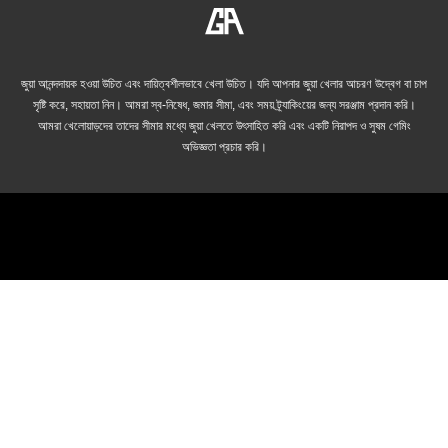
জুয়া আনন্দদায়ক হওয়া উচিত এবং দায়িত্বশীলভাবে খেলা উচিত। যদি আপনার জুয়া খেলার আচরণ উদ্বেগ বা চাপ
সৃষ্টি করে, সহায়তা নিন। আমরা স্ব-নিষেধ, জমার সীমা, এবং সময় ট্র্যাকিংয়ের জন্য সরঞ্জাম প্রদান করি।
আমরা খেলোয়াড়দের তাদের সীমার মধ্যে জুয়া খেলতে উৎসাহিত করি এবং একটি নিরাপদ ও সুষম গেমিং
অভিজ্ঞতা প্রচার করি।
© 2026 cricket-betting.net