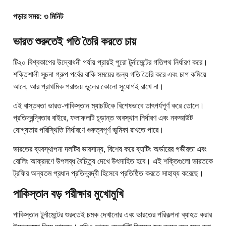
পড়ার সময়: ৩ মিনিট
ভারত শুরুতেই গতি তৈরি করতে চায়
টি২০ বিশ্বকাপের উদ্বোধনী পর্যায় প্রায়ই পুরো টুর্নামেন্টের গতিপথ নির্ধারণ করে।
শক্তিশালী সূচনা গ্রুপ পর্বের বাকি সময়ের জন্য গতি তৈরি করে এবং চাপ কমিয়ে
আনে, আর প্রাথমিক পরাজয় ভুলের কোনো সুযোগই রাখে না।
এই বাস্তবতা ভারত-পাকিস্তান ম্যাচটিকে বিশেষভাবে তাৎপর্যপূর্ণ করে তোলে।
প্রতিদ্বন্দ্বিতার বাইরে, ফলাফলটি চূড়ান্ত অবস্থান নির্ধারণ এবং নকআউট
যোগ্যতার পরিস্থিতি নির্ধারণে গুরুত্বপূর্ণ ভূমিকা রাখতে পারে।
ভারতের ব্যবস্থাপনা দলটির ভারসাম্য, বিশেষ করে ব্যাটিং অর্ডারের গভীরতা এবং
বোলিং আক্রমণে উপলব্ধ বৈচিত্র্য দেখে উৎসাহিত হবে। এই শক্তিগুলো ভারতকে
ট্রফির অন্যতম প্রধান প্রতিদ্বন্দ্বী হিসেবে প্রতিষ্ঠিত করতে সাহায্য করেছে।
পাকিস্তান বড় পরীক্ষার মুখোমুখি
পাকিস্তান টুর্নামেন্টের শুরুতেই চমক দেখানোর এবং ভারতের পরিকল্পনা ব্যাহত করার