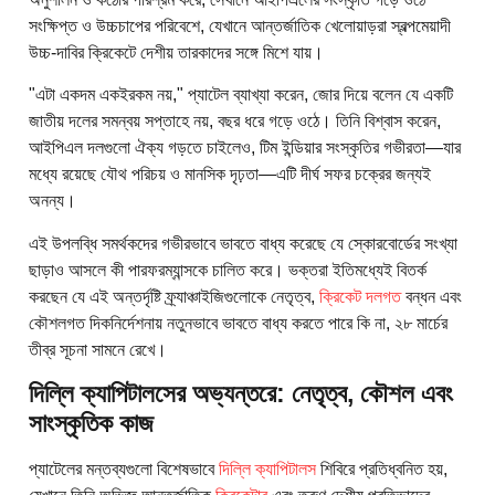
সংক্ষিপ্ত ও উচ্চচাপের পরিবেশে, যেখানে আন্তর্জাতিক খেলোয়াড়রা স্বল্পমেয়াদী
উচ্চ-দাবির ক্রিকেটে দেশীয় তারকাদের সঙ্গে মিশে যায়।
"এটা একদম একইরকম নয়," প্যাটেল ব্যাখ্যা করেন, জোর দিয়ে বলেন যে একটি
জাতীয় দলের সমন্বয় সপ্তাহে নয়, বছর ধরে গড়ে ওঠে। তিনি বিশ্বাস করেন,
আইপিএল দলগুলো ঐক্য গড়তে চাইলেও, টিম ইন্ডিয়ার সংস্কৃতির গভীরতা—যার
মধ্যে রয়েছে যৌথ পরিচয় ও মানসিক দৃঢ়তা—এটি দীর্ঘ সফর চক্রের জন্যই
অনন্য।
এই উপলব্ধি সমর্থকদের গভীরভাবে ভাবতে বাধ্য করেছে যে স্কোরবোর্ডের সংখ্যা
ছাড়াও আসলে কী পারফরম্যান্সকে চালিত করে। ভক্তরা ইতিমধ্যেই বিতর্ক
করছেন যে এই অন্তর্দৃষ্টি ফ্র্যাঞ্চাইজিগুলোকে নেতৃত্ব,
ক্রিকেট দলগত
বন্ধন এবং
কৌশলগত দিকনির্দেশনায় নতুনভাবে ভাবতে বাধ্য করতে পারে কি না, ২৮ মার্চের
তীব্র সূচনা সামনে রেখে।
দিল্লি ক্যাপিটালসের অভ্যন্তরে: নেতৃত্ব, কৌশল এবং
সাংস্কৃতিক কাজ
প্যাটেলের মন্তব্যগুলো বিশেষভাবে
দিল্লি ক্যাপিটালস
শিবিরে প্রতিধ্বনিত হয়,