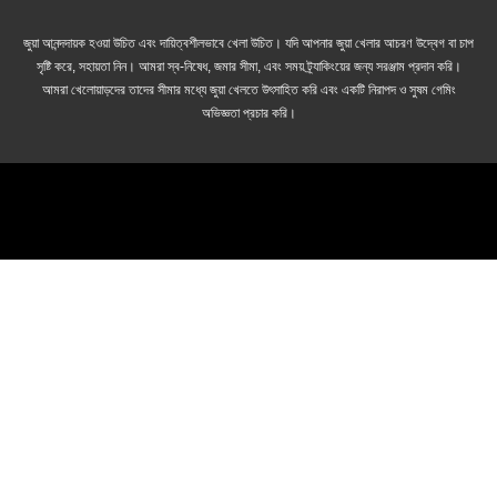
জুয়া আনন্দদায়ক হওয়া উচিত এবং দায়িত্বশীলভাবে খেলা উচিত। যদি আপনার জুয়া খেলার আচরণ উদ্বেগ বা চাপ
সৃষ্টি করে, সহায়তা নিন। আমরা স্ব-নিষেধ, জমার সীমা, এবং সময় ট্র্যাকিংয়ের জন্য সরঞ্জাম প্রদান করি।
আমরা খেলোয়াড়দের তাদের সীমার মধ্যে জুয়া খেলতে উৎসাহিত করি এবং একটি নিরাপদ ও সুষম গেমিং
অভিজ্ঞতা প্রচার করি।
© 2026 cricket-betting.net