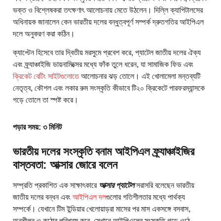
ভক্ত ও বিশ্লেষকরা তৎক্ষণাৎ আলোচনায় মেতে উঠলেন। দিল্লি ক্যাপিটালসের
অধিনায়ক জানালেন কেন ভারতীয় দলের বন্ধুত্বপূর্ণ সম্পর্ক দ্রুতগতির আইপিএল
দলে অনুকরণ করা কঠিন।
ক্যাপ্টেন হিসেবে তার দ্বিতীয় মরসুমে প্রবেশ করে, প্যাটেল জাতীয় দলের ঐক্য
এবং ফ্র্যাঞ্চাইজি ডায়নামিক্সের মধ্যে ফাঁক তুলে ধরেন, যা সামাজিক ফিড এবং
ক্রিকেট বেটিং সাইটগুলোতে
আলোচনার ঝড় তোলে। এই খোলামেলা মন্তব্যটি
নেতৃত্ব, কৌশল এবং লকার রুম সংস্কৃতি কীভাবে টি২০ ক্রিকেটে পারফরম্যান্সকে
গড়ে তোলে তা স্পষ্ট করে।
পড়ার সময়: ৩ মিনিট
ভারতীয় দলের সংস্কৃতি বনাম আইপিএল ফ্র্যাঞ্চাইজির
বাস্তবতা: আক্সার জোরে বলেন
সম্প্রতি প্রকাশিত এক সাক্ষাৎকারে
আক্সার প্যাটেল
সরাসরি বলেছেন ভারতীয়
জাতীয় দলের বন্ধন এবং
আইপিএল দল
গুলোর গতিশীলতার মধ্যে পার্থক্য
সম্পর্কে। যেখানে টিম ইন্ডিয়ার খেলোয়াড়রা মাসের পর মাস একসঙ্গে বসবাস,
অনুশীলন ও কঠোর পরিশ্রম করে, সেখানে আইপিএলের সংস্কৃতি গড়ে ওঠে