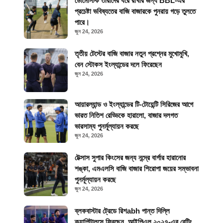
ডোমেস্টিক তারাদের ধরে রাখার জন্য BBL-এর
প্রচেষ্টা ভবিষ্যতের বাজি বাজারকে পুনরায় গড়ে তুলতে
পারে।
জুন 24, 2026
তৃতীয় টেস্টের বাজি বাজার নতুন প্রশ্নের মুখোমুখি,
বেন স্টোকস ইংল্যান্ডের দলে ফিরেছেন
জুন 24, 2026
আয়ারল্যান্ড ও ইংল্যান্ডের টি-টোয়েন্টি সিরিজের আগে
ভারত নিতিশ রেড্ডিকে হারালো, বাজার দলগত
ভারসাম্য পুনর্মূল্যায়ন করছে
জুন 24, 2026
টেক্সাস সুপার কিংসের জন্য নন্দ্রে বার্গার হারানোর
শঙ্কা, এমএলসি বাজি বাজার শিরোপা জয়ের সম্ভাবনা
পুনর্মূল্যায়ন করছে
জুন 24, 2026
ব্লকবাস্টার ট্রেডে রিশabh পান্ত দিল্লি
ক্যাপিটালসে ফিরছেন, আইপিএল ২০২৭-এর বেটিং