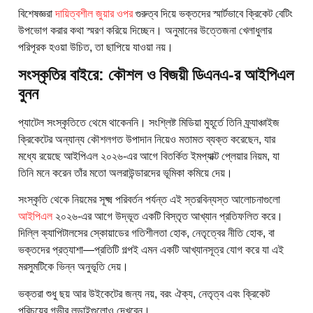
বিশেষজ্ঞরা
দায়িত্বশীল জুয়ার ওপর
গুরুত্ব দিয়ে ভক্তদের স্মার্টভাবে ক্রিকেট বেটিং
উপভোগ করার কথা স্মরণ করিয়ে দিচ্ছেন। অনুমানের উত্তেজনা খেলাধুলার
পরিপূরক হওয়া উচিত, তা ছাপিয়ে যাওয়া নয়।
সংস্কৃতির বাইরে: কৌশল ও বিজয়ী ডিএনএ-র আইপিএল
বুনন
প্যাটেল সংস্কৃতিতে থেমে থাকেননি। সংশ্লিষ্ট মিডিয়া মুহূর্তে তিনি ফ্র্যাঞ্চাইজ
ক্রিকেটের অন্যান্য কৌশলগত উপাদান নিয়েও মতামত ব্যক্ত করেছেন, যার
মধ্যে রয়েছে আইপিএল ২০২৬-এর আগে বিতর্কিত ইমপ্যাক্ট প্লেয়ার নিয়ম, যা
তিনি মনে করেন তাঁর মতো অলরাউন্ডারদের ভূমিকা কমিয়ে দেয়।
সংস্কৃতি থেকে নিয়মের সূক্ষ্ম পরিবর্তন পর্যন্ত এই স্তরবিন্যস্ত আলোচনাগুলো
আইপিএল
২০২৬-এর আগে উদ্ভূত একটি বিস্তৃত আখ্যান প্রতিফলিত করে।
দিল্লি ক্যাপিটালসের স্কোয়াডের গতিশীলতা হোক, নেতৃত্বের নীতি হোক, বা
ভক্তদের প্রত্যাশা—প্রতিটি গল্পই এমন একটি আখ্যানসূত্র যোগ করে যা এই
মরসুমটিকে ভিন্ন অনুভূতি দেয়।
ভক্তরা শুধু ছয় আর উইকেটের জন্য নয়, বরং ঐক্য, নেতৃত্ব এবং ক্রিকেট
পরিচয়ের গভীর লড়াইগুলোও দেখবেন।