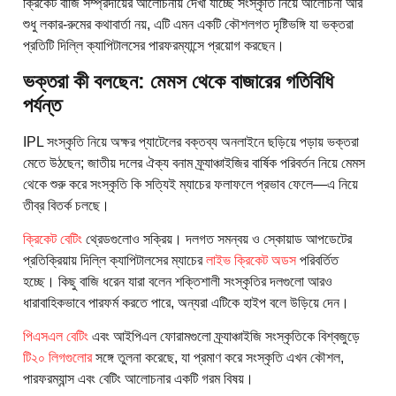
ক্রিকেট বাজি সম্প্রদায়ের আলোচনায় দেখা যাচ্ছে সংস্কৃতি নিয়ে আলোচনা আর
শুধু লকার-রুমের কথাবার্তা নয়, এটি এমন একটি কৌশলগত দৃষ্টিভঙ্গি যা ভক্তরা
প্রতিটি দিল্লি ক্যাপিটালসের পারফরম্যান্সে প্রয়োগ করছেন।
ভক্তরা কী বলছেন: মেমস থেকে বাজারের গতিবিধি
পর্যন্ত
IPL সংস্কৃতি নিয়ে অক্ষর প্যাটেলের বক্তব্য অনলাইনে ছড়িয়ে পড়ায় ভক্তরা
মেতে উঠছেন; জাতীয় দলের ঐক্য বনাম ফ্র্যাঞ্চাইজির বার্ষিক পরিবর্তন নিয়ে মেমস
থেকে শুরু করে সংস্কৃতি কি সত্যিই ম্যাচের ফলাফলে প্রভাব ফেলে—এ নিয়ে
তীব্র বিতর্ক চলছে।
ক্রিকেট বেটিং
থ্রেডগুলোও সক্রিয়। দলগত সমন্বয় ও স্কোয়াড আপডেটের
প্রতিক্রিয়ায় দিল্লি ক্যাপিটালসের ম্যাচের
লাইভ ক্রিকেট অডস
পরিবর্তিত
হচ্ছে। কিছু বাজি ধরেন যারা বলেন শক্তিশালী সংস্কৃতির দলগুলো আরও
ধারাবাহিকভাবে পারফর্ম করতে পারে, অন্যরা এটিকে হাইপ বলে উড়িয়ে দেন।
পিএসএল বেটিং
এবং আইপিএল ফোরামগুলো ফ্র্যাঞ্চাইজি সংস্কৃতিকে বিশ্বজুড়ে
টি২০ লিগগুলোর
সঙ্গে তুলনা করেছে, যা প্রমাণ করে সংস্কৃতি এখন কৌশল,
পারফরম্যান্স এবং বেটিং আলোচনার একটি গরম বিষয়।