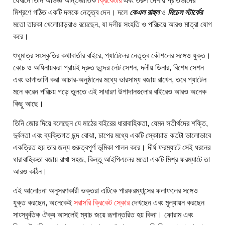
যেখানে তিনি অভিজ্ঞ আন্তর্জাতিক
ক্রিকেটার
এবং তরুণ দেশীয় প্রতিভাদের
মিশ্রণে গঠিত একটি দলকে নেতৃত্ব দেন। দলে
কেএল রাহুল
ও
মিচেল স্টার্কের
মতো তারকা খেলোয়াড়রাও রয়েছেন, যা দলীয় সংহতি ও পরিচয়ে আরও মাত্রা যোগ
করে।
শুধুমাত্র সংস্কৃতির কথাবার্তার বাইরে, প্যাটেলের নেতৃত্ব কৌশলের সঙ্গেও যুক্ত।
কোচ ও অধিনায়করা প্রায়ই দ্রুত ছন্দের নেট সেশন, দলীয় ডিনার, বিশেষ সেশন
এবং ভাগাভাগি করা আচার-অনুষ্ঠানের মধ্যে ভারসাম্য বজায় রাখেন, তবে প্যাটেল
মনে করেন পরিচয় গড়ে তুলতে এই সাধারণ উপাদানগুলোর বাইরেও আরও অনেক
কিছু আছে।
তিনি জোর দিয়ে বলেছেন যে মাঠের বাইরের ধারাবাহিকতা, যেমন সতীর্থদের শক্তি,
দুর্বলতা এবং ব্যক্তিগত ছন্দ বোঝা, চাপের মধ্যে একটি স্কোয়াড কতটা ভালোভাবে
একত্রিত হয় তার জন্য গুরুত্বপূর্ণ ভূমিকা পালন করে। দীর্ঘ ফরম্যাটে সেই ধরনের
ধারাবাহিকতা বজায় রাখা সহজ, কিন্তু আইপিএলের মতো একটি মিশ্র ফরম্যাটে তা
আরও কঠিন।
এই আলোচনা অনুসরণকারী ভক্তরা এটিকে পারফরম্যান্সের ফলাফলের সঙ্গেও
যুক্ত করছেন, অনেকেই
সরাসরি ক্রিকেট স্কোর
দেখছেন এবং মূল্যায়ন করছেন
সাংস্কৃতিক ঐক্য আসলেই ম্যাচ জয়ে রূপান্তরিত হয় কিনা। ফোরাম এবং