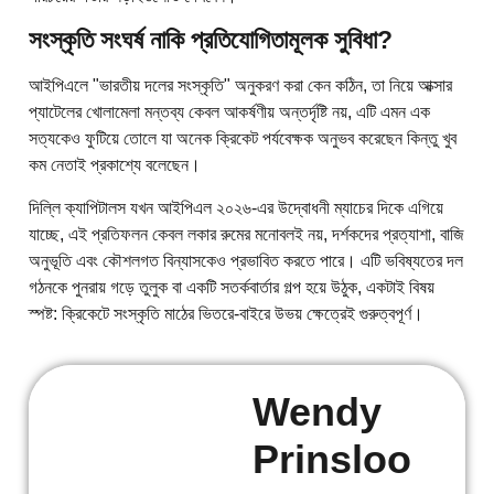
সংস্কৃতি সংঘর্ষ নাকি প্রতিযোগিতামূলক সুবিধা?
আইপিএলে "ভারতীয় দলের সংস্কৃতি" অনুকরণ করা কেন কঠিন, তা নিয়ে আক্সার
প্যাটেলের খোলামেলা মন্তব্য কেবল আকর্ষণীয় অন্তর্দৃষ্টি নয়, এটি এমন এক
সত্যকেও ফুটিয়ে তোলে যা অনেক ক্রিকেট পর্যবেক্ষক অনুভব করেছেন কিন্তু খুব
কম নেতাই প্রকাশ্যে বলেছেন।
দিল্লি ক্যাপিটালস যখন আইপিএল ২০২৬-এর উদ্বোধনী ম্যাচের দিকে এগিয়ে
যাচ্ছে, এই প্রতিফলন কেবল লকার রুমের মনোবলই নয়, দর্শকদের প্রত্যাশা, বাজি
অনুভূতি এবং কৌশলগত বিন্যাসকেও প্রভাবিত করতে পারে। এটি ভবিষ্যতের দল
গঠনকে পুনরায় গড়ে তুলুক বা একটি সতর্কবার্তার গল্প হয়ে উঠুক, একটাই বিষয়
স্পষ্ট: ক্রিকেটে সংস্কৃতি মাঠের ভিতরে-বাইরে উভয় ক্ষেত্রেই গুরুত্বপূর্ণ।
Wendy
Prinsloo