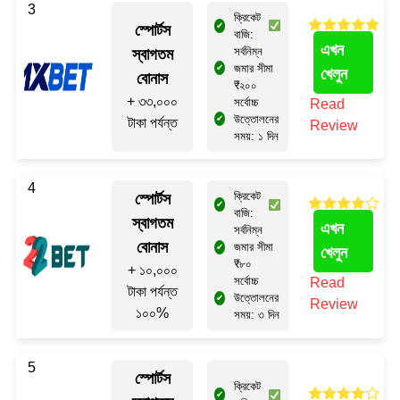
3
ক্রিকেট
স্পোর্টস
বাজি:
এখন
সর্বনিম্ন
স্বাগতম
জমার সীমা
খেলুন
বোনাস
₹২০০
+ ৩৩,০০০
সর্বোচ্চ
Read
উত্তোলনের
টাকা পর্যন্ত
Review
সময়: ১ দিন
4
ক্রিকেট
স্পোর্টস
বাজি:
স্বাগতম
এখন
সর্বনিম্ন
বোনাস
জমার সীমা
খেলুন
₹৮০
+ ১০,০০০
সর্বোচ্চ
Read
টাকা পর্যন্ত
উত্তোলনের
Review
১০০%
সময়: ৩ দিন
5
স্পোর্টস
ক্রিকেট