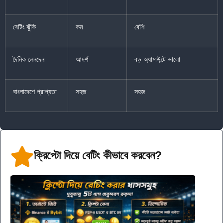
বেটিং ঝুঁকি
কম
বেশি
দৈনিক লেনদেন
আদর্শ
বড় অ্যামাউন্টে ভালো
বাংলাদেশে প্রাপ্যতা
সহজ
সহজ
ক্রিপ্টো দিয়ে বেটিং কীভাবে করবেন?