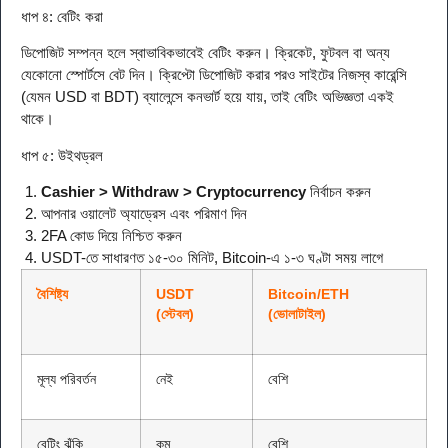
ধাপ ৪: বেটিং করা
ডিপোজিট সম্পন্ন হলে স্বাভাবিকভাবেই বেটিং করুন। ক্রিকেট, ফুটবল বা অন্য
যেকোনো স্পোর্টসে বেট দিন। ক্রিপ্টো ডিপোজিট করার পরও সাইটের নিজস্ব কারেন্সি
(যেমন USD বা BDT) ব্যালেন্সে কনভার্ট হয়ে যায়, তাই বেটিং অভিজ্ঞতা একই
থাকে।
ধাপ ৫: উইথড্রল
Cashier > Withdraw > Cryptocurrency
নির্বাচন করুন
আপনার ওয়ালেট অ্যাড্রেস এবং পরিমাণ দিন
2FA কোড দিয়ে নিশ্চিত করুন
USDT-তে সাধারণত ১৫-৩০ মিনিট, Bitcoin-এ ১-৩ ঘণ্টা সময় লাগে
বৈশিষ্ট্য
USDT
Bitcoin/ETH
(
স্টেবল)
(
ভোলাটাইল)
মূল্য পরিবর্তন
নেই
বেশি
বেটিং ঝুঁকি
কম
বেশি