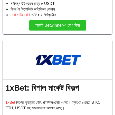
সর্বনিম্ন উইথড্রল মাত্র ৫ USDT
ক্রিপ্টো ডিপোজিটে অতিরিক্ত বোনাস
সেরা বেটিং সাইট
তালিকায় শীর্ষস্থানীয়
আজই Betwinner‑এ যোগ দিন!
1xBet: বিশাল মার্কেট বিকল্প
1xBet
বিশ্বের বৃহত্তম বেটিং প্ল্যাটফর্মগুলোর একটি। ক্রিপ্টো পেমেন্টে BTC,
ETH, USDT সহ ডজনখানেক অপশন আছে।