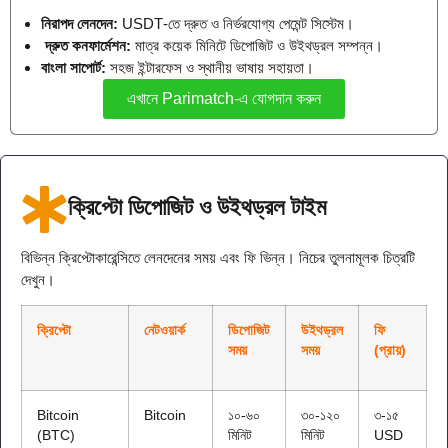
নিরাপদ লেনদেন:
USDT‑তে দ্রুত ও নির্ভরযোগ্য পেমেন্ট সিস্টেম।
দ্রুত কনফার্মেশন:
মাত্র কয়েক মিনিটে ডিপোজিট ও উইথড্রল সম্পন্ন।
বাংলা সাপোর্ট:
সহজ ইন্টারফেস ও স্থানীয় ভাষায় সহায়তা।
এখানে Parimatch-এ যোগদান করুন
ক্রিপ্টো ডিপোজিট ও উইথড্রল টাইম
বিভিন্ন ক্রিপ্টোকারেন্সিতে লেনদেনের সময় এবং ফি ভিন্ন। নিচের তুলনামূলক চিত্রটি
দেখুন।
ক্রিপ্টো
নেটওয়ার্ক
ডিপোজিট
উইথড্রল
ফি
সময়
সময়
(প্রায়)
Bitcoin
Bitcoin
১০-৬০
৩০-১২০
৩-১৫
(BTC)
মিনিট
মিনিট
USD