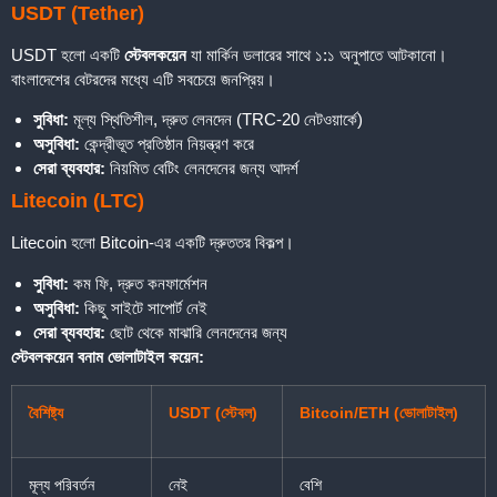
USDT (Tether)
USDT হলো একটি
স্টেবলকয়েন
যা মার্কিন ডলারের সাথে ১:১ অনুপাতে আটকানো।
বাংলাদেশের বেটরদের মধ্যে এটি সবচেয়ে জনপ্রিয়।
সুবিধা:
মূল্য স্থিতিশীল, দ্রুত লেনদেন (TRC-20 নেটওয়ার্কে)
অসুবিধা:
কেন্দ্রীভূত প্রতিষ্ঠান নিয়ন্ত্রণ করে
সেরা ব্যবহার:
নিয়মিত বেটিং লেনদেনের জন্য আদর্শ
Litecoin (LTC)
Litecoin হলো Bitcoin-এর একটি দ্রুততর বিকল্প।
সুবিধা:
কম ফি, দ্রুত কনফার্মেশন
অসুবিধা:
কিছু সাইটে সাপোর্ট নেই
সেরা ব্যবহার:
ছোট থেকে মাঝারি লেনদেনের জন্য
স্টেবলকয়েন বনাম ভোলাটাইল কয়েন:
বৈশিষ্ট্য
USDT (
স্টেবল)
Bitcoin/ETH (
ভোলাটাইল)
মূল্য পরিবর্তন
নেই
বেশি