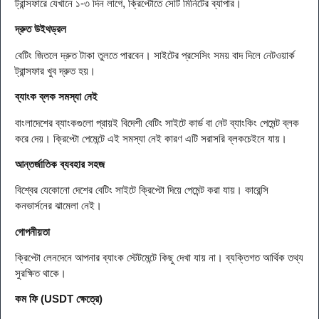
ট্রান্সফারে যেখানে ১-৩ দিন লাগে, ক্রিপ্টোতে সেটি মিনিটের ব্যাপার।
দ্রুত উইথড্রল
বেটিং জিতলে দ্রুত টাকা তুলতে পারবেন। সাইটের প্রসেসিং সময় বাদ দিলে নেটওয়ার্ক
ট্রান্সফার খুব দ্রুত হয়।
ব্যাংক ব্লক সমস্যা নেই
বাংলাদেশের ব্যাংকগুলো প্রায়ই বিদেশী বেটিং সাইটে কার্ড বা নেট ব্যাংকিং পেমেন্ট ব্লক
করে দেয়। ক্রিপ্টো পেমেন্টে এই সমস্যা নেই কারণ এটি সরাসরি ব্লকচেইনে যায়।
আন্তর্জাতিক ব্যবহার সহজ
বিশ্বের যেকোনো দেশের বেটিং সাইটে ক্রিপ্টো দিয়ে পেমেন্ট করা যায়। কারেন্সি
কনভার্সনের ঝামেলা নেই।
গোপনীয়তা
ক্রিপ্টো লেনদেনে আপনার ব্যাংক স্টেটমেন্টে কিছু দেখা যায় না। ব্যক্তিগত আর্থিক তথ্য
সুরক্ষিত থাকে।
কম ফি (
USDT
ক্ষেত্রে)