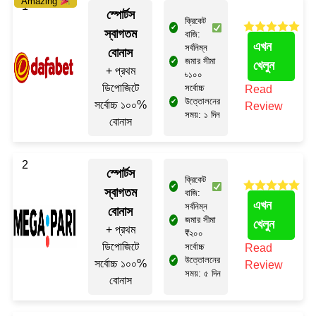
Amazing
1
স্পোর্টস
ক্রিকেট
স্বাগতম
বাজি:
এখন
সর্বনিম্ন
বোনাস
জমার সীমা
খেলুন
+ প্রথম
৳১০০
ডিপোজিটে
সর্বোচ্চ
Read
উত্তোলনের
সর্বোচ্চ ১০০%
Review
সময়: ১ দিন
বোনাস
2
স্পোর্টস
ক্রিকেট
স্বাগতম
বাজি:
এখন
সর্বনিম্ন
বোনাস
জমার সীমা
খেলুন
+ প্রথম
₹২০০
ডিপোজিটে
সর্বোচ্চ
Read
উত্তোলনের
সর্বোচ্চ ১০০%
Review
সময়: ৫ দিন
বোনাস