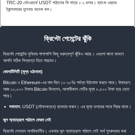
TRC-20 নেটওয়ার্কে USDT পাঠানোর ফি মাত্র ১-২ ডলার। ব্যাংক ওয়্যার
ট্রান্সফারের তুলনায় অনেক কম।
ক্রিপ্টো পেমেন্টের ঝুঁকি
ক্রিপ্টো পেমেন্টের সুবিধার পাশাপাশি কিছু গুরুত্বপূর্ণ ঝুঁকিও আছে। এগুলো জানা থাকলে
আপনি সঠিক সিদ্ধান্ত নিতে পারবেন।
ভোলাটিলিটি (মূল্য ওঠানামা)
Bitcoin ও Ethereum-এর দাম দিনে ১০-২০% পর্যন্ত উঠানামা করতে পারে। উদাহরণ:
আজ ১০,০০০ টাকার Bitcoin কিনলেন, আগামীকাল সেটির মূল্য ৮,৫০০ টাকা হয়ে যেতে
পারে।
সমাধান:
USDT (স্টেবলকয়েন) ব্যবহার করুন। এর মূল্য ডলারের সাথে স্থির থাকে।
ভুল অ্যাড্রেসে পাঠালে ফেরত নেই
ক্রিপ্টো লেনদেন অপরিবর্তনীয়। একবার ভুল অ্যাড্রেসে পাঠালে সেই অর্থ পুনরুদ্ধার করা