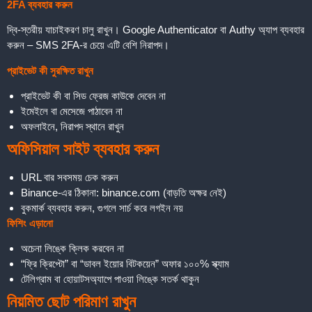
2FA
ব্যবহার করুন
দ্বি-স্তরীয় যাচাইকরণ চালু রাখুন। Google Authenticator বা Authy অ্যাপ ব্যবহার
করুন – SMS 2FA-র চেয়ে এটি বেশি নিরাপদ।
প্রাইভেট কী সুরক্ষিত রাখুন
প্রাইভেট কী বা সিড ফ্রেজ কাউকে দেবেন না
ইমেইলে বা মেসেজে পাঠাবেন না
অফলাইনে, নিরাপদ স্থানে রাখুন
অফিসিয়াল সাইট ব্যবহার করুন
URL বার সবসময় চেক করুন
Binance-এর ঠিকানা: binance.com (বাড়তি অক্ষর নেই)
বুকমার্ক ব্যবহার করুন, গুগলে সার্চ করে লগইন নয়
ফিশিং এড়ানো
অচেনা লিঙ্কে ক্লিক করবেন না
“ফ্রি ক্রিপ্টো” বা “ডাবল ইয়োর বিটকয়েন” অফার ১০০% স্ক্যাম
টেলিগ্রাম বা হোয়াটসঅ্যাপে পাওয়া লিঙ্কে সতর্ক থাকুন
নিয়মিত ছোট পরিমাণ রাখুন