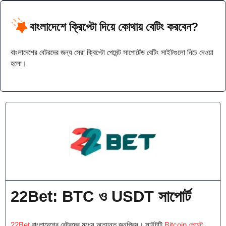
বাংলাদেশে ক্রিপ্টো দিয়ে কোথায় বেটিং করবেন?
বাংলাদেশের বেটরদের জন্য সেরা ক্রিপ্টো পেমেন্ট সাপোর্টেড বেটিং সাইটগুলো নিচে দেওয়া
হলো।
22Bet: BTC ও USDT সাপোর্ট
22Bet
বাংলাদেশের বেটরদের মধ্যে অত্যন্ত জনপ্রিয়। সাইটটি
Bitcoin পেমেন্ট