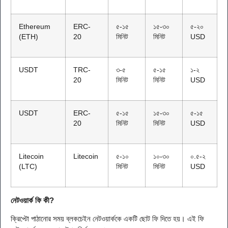
Ethereum
ERC-
৫-১৫
১৫-৩০
৫-২০
(ETH)
20
মিনিট
মিনিট
USD
USDT
TRC-
৩-৫
৫-১৫
১-২
20
মিনিট
মিনিট
USD
USDT
ERC-
৫-১৫
১৫-৩০
৫-১৫
20
মিনিট
মিনিট
USD
Litecoin
Litecoin
৫-১০
১০-৩০
০.৫-২
(LTC)
মিনিট
মিনিট
USD
নেটওয়ার্ক ফি কী
?
ক্রিপ্টো পাঠানোর সময় ব্লকচেইন নেটওয়ার্ককে একটি ছোট ফি দিতে হয়। এই ফি