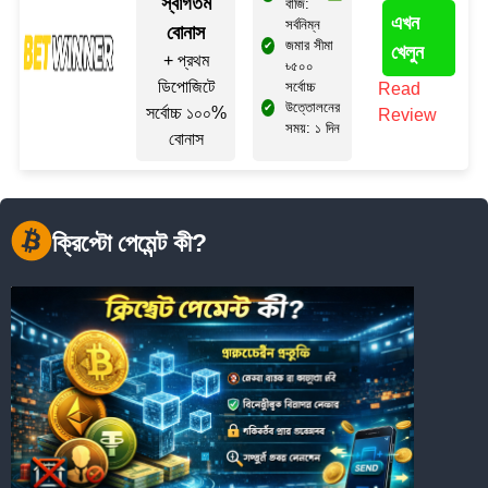
স্বাগতম
বাজি:
এখন
সর্বনিম্ন
বোনাস
জমার সীমা
খেলুন
+ প্রথম
৳৫০০
ডিপোজিটে
সর্বোচ্চ
Read
উত্তোলনের
সর্বোচ্চ ১০০%
Review
সময়: ১ দিন
বোনাস
ক্রিপ্টো পেমেন্ট কী?