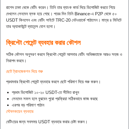
রাশেদ ঢাকা থেকে বেটিং করেন। তিনি তার ব্যাংক কার্ড দিয়ে ডিপোজিট করতে গিয়ে
দেখলেন লেনদেন ব্লক হয়ে গেছে। পরের দিন তিনি Binance-এ P2P থেকে ৫০
USDT কিনলেন এবং বেটিং সাইটে TRC-20 নেটওয়ার্কে পাঠালেন। মাত্র ৪ মিনিটে
তার অ্যাকাউন্টে ব্যালেন্স যোগ হলো।
ক্রিপ্টো পেমেন্ট ব্যবহার করার কৌশল
সঠিক কৌশল অনুসরণ করলে ক্রিপ্টো পেমেন্ট আপনার বেটিং অভিজ্ঞতাকে আরও সহজ ও
নিরাপদ করবে।
ছোট ট্রানজেকশন দিয়ে শুরু
প্রথমবার ক্রিপ্টো পেমেন্ট ব্যবহার করলে ছোট পরিমাণ দিয়ে শুরু করুন।
প্রথম ডিপোজিট ১০-২০ USDT-তে সীমিত রাখুন
লেনদেন সফল হলে বুঝবেন পুরো প্রক্রিয়া সঠিকভাবে কাজ করছে
এরপর বড় পরিমাণ পাঠান
স্টেবলকয়েন ব্যবহার
বেটিংয়ের জন্য সবসময় USDT ব্যবহার করার চেষ্টা করুন।