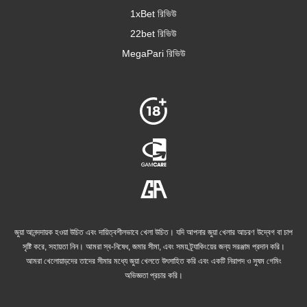
1xBet রিভিউ
22bet রিভিউ
MegaPari রিভিউ
জুয়া আনন্দদায়ক হওয়া উচিত এবং দায়িত্বশীলভাবে খেলা উচিত। যদি আপনার জুয়া খেলার আচরণ উদ্বেগ বা চাপ
সৃষ্টি করে, সহায়তা নিন। আমরা স্ব-নিষেধ, জমার সীমা, এবং সময় ট্র্যাকিংয়ের জন্য সরঞ্জাম প্রদান করি।
আমরা খেলোয়াড়দের তাদের সীমার মধ্যে জুয়া খেলতে উৎসাহিত করি এবং একটি নিরাপদ ও সুষম গেমিং
অভিজ্ঞতা প্রচার করি।