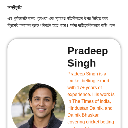
অস্বীকৃতি
এই পূর্বাভাসটি দলের প্রবণতা এবং ম্যাচের গতিশীলতার উপর ভিত্তি করে।
ক্রিকেট ফলাফল দ্রুত পরিবর্তন হতে পারে। সর্বদা দায়িত্বশীলভাবে বাজি ধরুন।
Pradeep
Singh
Pradeep Singh is a
cricket betting expert
with 17+ years of
experience. His work is
in The Times of India,
Hindustan Dainik, and
Dainik Bhaskar,
covering cricket betting