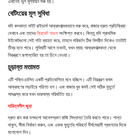
এখানেই ভুল মূল্যায়ন শুরু হয়।
বেটিংয়ের মূল সুবিধা
যদি কলকাতা নাইট রাইডার্স আক্রমণাত্মকভাবে শুরু করে, বাজার দ্রুত প্রতিক্রিয়া
দেখাবে এবং তাদের
ক্রিকেট অডস
সংক্ষিপ্ত করবে। কিন্তু যদি প্রাথমিক
উইকেটগুলো সেই গতি ব্যাহত করে, তাহলে পরিবর্তন ঠিক বিপরীত দিকেও ততটাই
তীব্র হতে পারে। সুবিধাটি আসে তখনই, যখন ম্যাচ আক্রমণাত্মকতা থেকে
নিয়ন্ত্রণে রূপান্তরিত হয় তা চিনে নেওয়া।
চূড়ান্ত মতামত
এটি শক্তি-চালিত একটি প্রতিযোগিতা মনে হচ্ছিল। এটি নিয়ন্ত্রণ বনাম
আক্রমণের লড়াইয়ে পরিণত হল। এবং বাজার খুব কমই সেই সঠিক মুহূর্তে
সামঞ্জস্য করে যখন ভারসাম্য পরিবর্তিত হয়।
দায়িত্বশীল জুয়া
দ্রুত রান করা দলগুলো আবেগপ্রবণ বাজি সিদ্ধান্ত তৈরি করতে পারে। শান্ত
থাকুন, সীমা নির্ধারণ করুন, এবং একক মুহূর্তের পরিবর্তে দীর্ঘমেয়াদী প্রবণতার দিকে
মনোযোগ দিন।