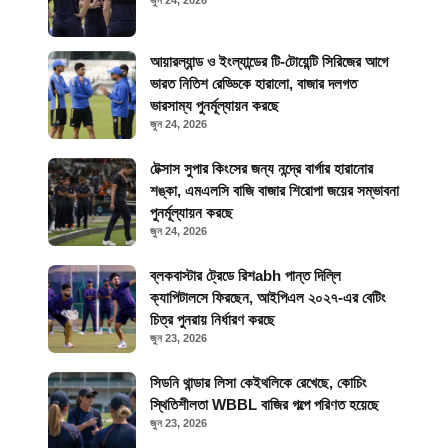
জুন 24, 2026
আয়ারল্যান্ড ও ইংল্যান্ডের টি-টোয়েন্টি সিরিজের আগে
ভারত নিতিশ রেড্ডিকে হারালো, বাজার দলগত
ভারসাম্য পুনর্মূল্যায়ন করছে
জুন 24, 2026
টেক্সাস সুপার কিংসের জন্য নন্দ্রে বার্গার হারানোর
শঙ্কা, এমএলসি বাজি বাজার শিরোপা জয়ের সম্ভাবনা
পুনর্মূল্যায়ন করছে
জুন 24, 2026
ব্লকবাস্টার ট্রেডে রিশabh পান্ত দিল্লি
ক্যাপিটালসে ফিরছেন, আইপিএল ২০২৭-এর বেটিং
চিত্র পুনরায় নির্ধারণ করছে
জুন 23, 2026
সিডনি থান্ডার লিসা কেইথলিকে রেখেছে, কোচিং
স্থিতিশীলতা WBBL বাজির গল্পে পরিণত হয়েছে
জুন 23, 2026