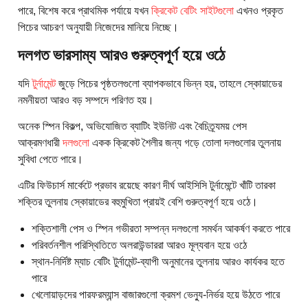
পারে, বিশেষ করে প্রাথমিক পর্যায়ে যখন
ক্রিকেট বেটিং সাইটগুলো
এখনও প্রকৃত
পিচের আচরণ অনুযায়ী নিজেদের মানিয়ে নিচ্ছে।
দলগত ভারসাম্য আরও গুরুত্বপূর্ণ হয়ে ওঠে
যদি
টুর্নামেন্ট
জুড়ে পিচের পৃষ্ঠতলগুলো ব্যাপকভাবে ভিন্ন হয়, তাহলে স্কোয়াডের
নমনীয়তা আরও বড় সম্পদে পরিণত হয়।
অনেক স্পিন বিকল্প, অভিযোজিত ব্যাটিং ইউনিট এবং বৈচিত্র্যময় পেস
আক্রমণধারী
দলগুলো
একক ক্রিকেট শৈলীর জন্য গড়ে তোলা দলগুলোর তুলনায়
সুবিধা পেতে পারে।
এটির ফিউচার্স মার্কেটে প্রভাব রয়েছে কারণ দীর্ঘ আইসিসি টুর্নামেন্টে খাঁটি তারকা
শক্তির তুলনায় স্কোয়াডের বহুমুখিতা প্রায়ই বেশি গুরুত্বপূর্ণ হয়ে ওঠে।
শক্তিশালী পেস ও স্পিন গভীরতা সম্পন্ন দলগুলো সমর্থন আকর্ষণ করতে পারে
পরিবর্তনশীল পরিস্থিতিতে অলরাউন্ডাররা আরও মূল্যবান হয়ে ওঠে
স্থান-নির্দিষ্ট ম্যাচ বেটিং টুর্নামেন্ট-ব্যাপী অনুমানের তুলনায় আরও কার্যকর হতে
পারে
খেলোয়াড়দের পারফরম্যান্স বাজারগুলো ক্রমশ ভেন্যু-নির্ভর হয়ে উঠতে পারে