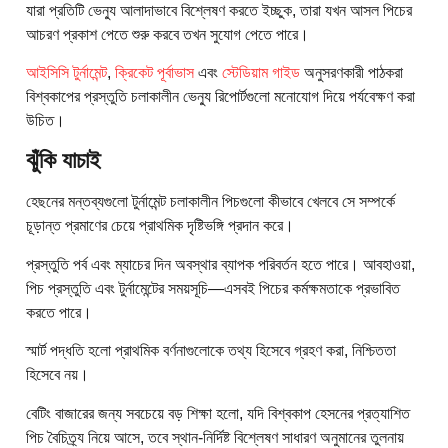
যারা প্রতিটি ভেন্যু আলাদাভাবে বিশ্লেষণ করতে ইচ্ছুক, তারা যখন আসল পিচের
আচরণ প্রকাশ পেতে শুরু করবে তখন সুযোগ পেতে পারে।
আইসিসি টুর্নামেন্ট
,
ক্রিকেট পূর্বাভাস
এবং
স্টেডিয়াম গাইড
অনুসরণকারী পাঠকরা
বিশ্বকাপের প্রস্তুতি চলাকালীন ভেন্যু রিপোর্টগুলো মনোযোগ দিয়ে পর্যবেক্ষণ করা
উচিত।
ঝুঁকি যাচাই
হেছনের মন্তব্যগুলো টুর্নামেন্ট চলাকালীন পিচগুলো কীভাবে খেলবে সে সম্পর্কে
চূড়ান্ত প্রমাণের চেয়ে প্রাথমিক দৃষ্টিভঙ্গি প্রদান করে।
প্রস্তুতি পর্ব এবং ম্যাচের দিন অবস্থার ব্যাপক পরিবর্তন হতে পারে। আবহাওয়া,
পিচ প্রস্তুতি এবং টুর্নামেন্টের সময়সূচি—এসবই পিচের কর্মক্ষমতাকে প্রভাবিত
করতে পারে।
স্মার্ট পদ্ধতি হলো প্রাথমিক বর্ণনাগুলোকে তথ্য হিসেবে গ্রহণ করা, নিশ্চিততা
হিসেবে নয়।
বেটিং বাজারের জন্য সবচেয়ে বড় শিক্ষা হলো, যদি বিশ্বকাপ হেসনের প্রত্যাশিত
পিচ বৈচিত্র্য নিয়ে আসে, তবে স্থান-নির্দিষ্ট বিশ্লেষণ সাধারণ অনুমানের তুলনায়