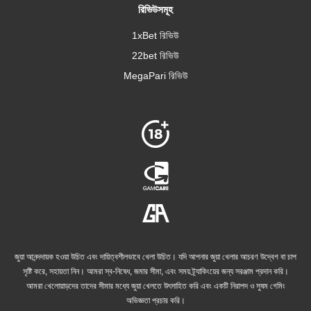
রিভিউসমূহ
1xBet রিভিউ
22bet রিভিউ
MegaPari রিভিউ
জুয়া আনন্দদায়ক হওয়া উচিত এবং দায়িত্বশীলভাবে খেলা উচিত। যদি আপনার জুয়া খেলার আচরণ উদ্বেগ বা চাপ
সৃষ্টি করে, সহায়তা নিন। আমরা স্ব-নিষেধ, জমার সীমা, এবং সময় ট্র্যাকিংয়ের জন্য সরঞ্জাম প্রদান করি।
আমরা খেলোয়াড়দের তাদের সীমার মধ্যে জুয়া খেলতে উৎসাহিত করি এবং একটি নিরাপদ ও সুষম গেমিং
অভিজ্ঞতা প্রচার করি।