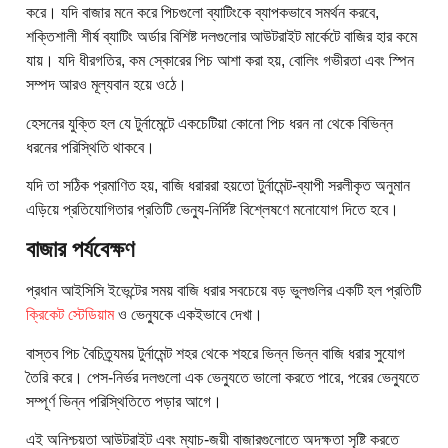
করে। যদি বাজার মনে করে পিচগুলো ব্যাটিংকে ব্যাপকভাবে সমর্থন করবে,
শক্তিশালী শীর্ষ ব্যাটিং অর্ডার বিশিষ্ট দলগুলোর আউটরাইট মার্কেটে বাজির হার কমে
যায়। যদি ধীরগতির, কম স্কোরের পিচ আশা করা হয়, বোলিং গভীরতা এবং স্পিন
সম্পদ আরও মূল্যবান হয়ে ওঠে।
হেসনের যুক্তি হল যে টুর্নামেন্টে একচেটিয়া কোনো পিচ ধরন না থেকে বিভিন্ন
ধরনের পরিস্থিতি থাকবে।
যদি তা সঠিক প্রমাণিত হয়, বাজি ধরাররা হয়তো টুর্নামেন্ট-ব্যাপী সরলীকৃত অনুমান
এড়িয়ে প্রতিযোগিতার প্রতিটি ভেন্যু-নির্দিষ্ট বিশ্লেষণে মনোযোগ দিতে হবে।
বাজার পর্যবেক্ষণ
প্রধান আইসিসি ইভেন্টের সময় বাজি ধরার সবচেয়ে বড় ভুলগুলির একটি হল প্রতিটি
ক্রিকেট স্টেডিয়াম
ও ভেন্যুকে একইভাবে দেখা।
বাস্তব পিচ বৈচিত্র্যময় টুর্নামেন্ট শহর থেকে শহরে ভিন্ন ভিন্ন বাজি ধরার সুযোগ
তৈরি করে। পেস-নির্ভর দলগুলো এক ভেন্যুতে ভালো করতে পারে, পরের ভেন্যুতে
সম্পূর্ণ ভিন্ন পরিস্থিতিতে পড়ার আগে।
এই অনিশ্চয়তা আউটরাইট এবং ম্যাচ-জয়ী বাজারগুলোতে অদক্ষতা সৃষ্টি করতে