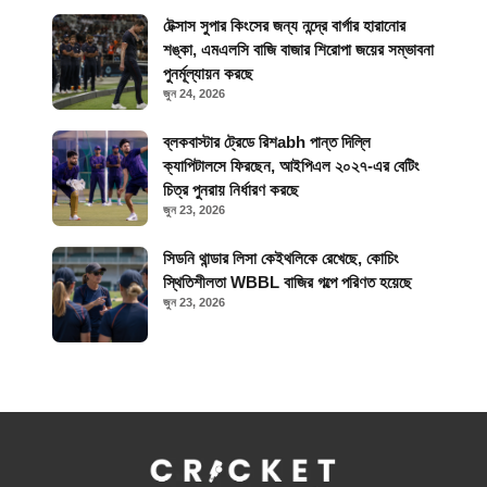
টেক্সাস সুপার কিংসের জন্য নন্দ্রে বার্গার হারানোর
শঙ্কা, এমএলসি বাজি বাজার শিরোপা জয়ের সম্ভাবনা
পুনর্মূল্যায়ন করছে
জুন 24, 2026
ব্লকবাস্টার ট্রেডে রিশabh পান্ত দিল্লি
ক্যাপিটালসে ফিরছেন, আইপিএল ২০২৭-এর বেটিং
চিত্র পুনরায় নির্ধারণ করছে
জুন 23, 2026
সিডনি থান্ডার লিসা কেইথলিকে রেখেছে, কোচিং
স্থিতিশীলতা WBBL বাজির গল্পে পরিণত হয়েছে
জুন 23, 2026