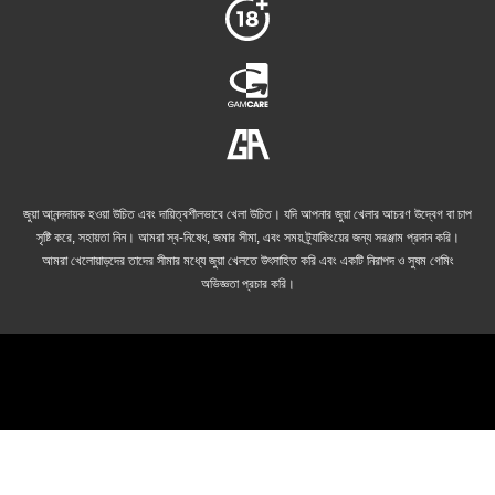
জুয়া আনন্দদায়ক হওয়া উচিত এবং দায়িত্বশীলভাবে খেলা উচিত। যদি আপনার জুয়া খেলার আচরণ উদ্বেগ বা চাপ
সৃষ্টি করে, সহায়তা নিন। আমরা স্ব-নিষেধ, জমার সীমা, এবং সময় ট্র্যাকিংয়ের জন্য সরঞ্জাম প্রদান করি।
আমরা খেলোয়াড়দের তাদের সীমার মধ্যে জুয়া খেলতে উৎসাহিত করি এবং একটি নিরাপদ ও সুষম গেমিং
অভিজ্ঞতা প্রচার করি।
© 2026 cricket-betting.net