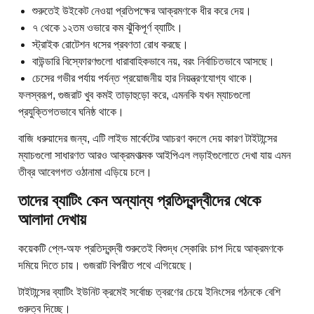
শুরুতেই উইকেট নেওয়া প্রতিপক্ষের আক্রমণকে ধীর করে দেয়।
৭ থেকে ১২তম ওভারে কম ঝুঁকিপূর্ণ ব্যাটিং।
স্ট্রাইক রোটেশন ধসের প্রবণতা রোধ করছে।
বাউন্ডারি বিস্ফোরণগুলো ধারাবাহিকভাবে নয়, বরং নির্বাচিতভাবে আসছে।
চেসের গভীর পর্যায় পর্যন্ত প্রয়োজনীয় হার নিয়ন্ত্রণযোগ্য থাকে।
ফলস্বরূপ, গুজরাট খুব কমই তাড়াহুড়ো করে, এমনকি যখন ম্যাচগুলো
প্রযুক্তিগতভাবে ঘনিষ্ঠ থাকে।
বাজি ধরুয়াদের জন্য, এটি লাইভ মার্কেটের আচরণ বদলে দেয় কারণ টাইটান্সের
ম্যাচগুলো সাধারণত আরও আক্রমণাত্মক আইপিএল লড়াইগুলোতে দেখা যায় এমন
তীব্র আবেগগত ওঠানামা এড়িয়ে চলে।
তাদের ব্যাটিং কেন অন্যান্য প্রতিদ্বন্দ্বীদের থেকে
আলাদা দেখায়
কয়েকটি প্লে-অফ প্রতিদ্বন্দ্বী শুরুতেই বিশুদ্ধ স্কোরিং চাপ দিয়ে আক্রমণকে
দমিয়ে দিতে চায়। গুজরাট বিপরীত পথে এগিয়েছে।
টাইটান্সের ব্যাটিং ইউনিট ক্রমেই সর্বোচ্চ ত্বরণের চেয়ে ইনিংসের গঠনকে বেশি
গুরুত্ব দিচ্ছে।