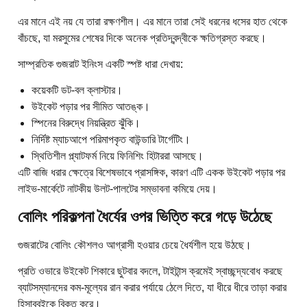
এর মানে এই নয় যে তারা রক্ষণশীল। এর মানে তারা সেই ধরনের ধসের হাত থেকে
বাঁচছে, যা মরসুমের শেষের দিকে অনেক প্রতিদ্বন্দ্বীকে ক্ষতিগ্রস্ত করছে।
সাম্প্রতিক গুজরাট ইনিংস একটি স্পষ্ট ধারা দেখায়:
কয়েকটি ডট-বল ক্লাস্টার।
উইকেট পড়ার পর সীমিত আতঙ্ক।
স্পিনের বিরুদ্ধে নিয়ন্ত্রিত ঝুঁকি।
নির্দিষ্ট ম্যাচআপে পরিমাপকৃত বাউন্ডারি টার্গেটিং।
স্থিতিশীল প্ল্যাটফর্ম নিয়ে ফিনিশিং হিটাররা আসছে।
এটি বাজি ধরার ক্ষেত্রে বিশেষভাবে প্রাসঙ্গিক, কারণ এটি একক উইকেট পড়ার পর
লাইভ-মার্কেটে নাটকীয় উলট-পালটের সম্ভাবনা কমিয়ে দেয়।
বোলিং পরিকল্পনা ধৈর্যের ওপর ভিত্তি করে গড়ে উঠেছে
গুজরাটের বোলিং কৌশলও আগ্রাসী হওয়ার চেয়ে ধৈর্যশীল হয়ে উঠছে।
প্রতি ওভারে উইকেট শিকারে ছুটবার বদলে, টাইটান্স ক্রমেই স্বাচ্ছন্দ্যবোধ করছে
ব্যাটসম্যানদের কম-মূল্যের রান করার পর্যায়ে ঠেলে দিতে, যা ধীরে ধীরে তাড়া করার
হিসাববইকে বিকৃত করে।