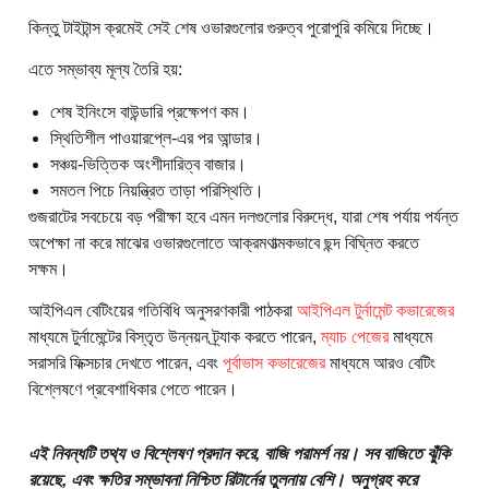
কিন্তু টাইটান্স ক্রমেই সেই শেষ ওভারগুলোর গুরুত্ব পুরোপুরি কমিয়ে দিচ্ছে।
এতে সম্ভাব্য মূল্য তৈরি হয়:
শেষ ইনিংসে বাউন্ডারি প্রক্ষেপণ কম।
স্থিতিশীল পাওয়ারপ্লে-এর পর আন্ডার।
সঞ্চয়-ভিত্তিক অংশীদারিত্ব বাজার।
সমতল পিচে নিয়ন্ত্রিত তাড়া পরিস্থিতি।
গুজরাটের সবচেয়ে বড় পরীক্ষা হবে এমন দলগুলোর বিরুদ্ধে, যারা শেষ পর্যায় পর্যন্ত
অপেক্ষা না করে মাঝের ওভারগুলোতে আক্রমণাত্মকভাবে ছন্দ বিঘ্নিত করতে
সক্ষম।
আইপিএল বেটিংয়ের গতিবিধি অনুসরণকারী পাঠকরা
আইপিএল টুর্নামেন্ট কভারেজের
মাধ্যমে টুর্নামেন্টের বিস্তৃত উন্নয়ন ট্র্যাক করতে পারেন,
ম্যাচ পেজের
মাধ্যমে
সরাসরি ফিক্সচার দেখতে পারেন, এবং
পূর্বাভাস কভারেজের
মাধ্যমে আরও বেটিং
বিশ্লেষণে প্রবেশাধিকার পেতে পারেন।
এই নিবন্ধটি তথ্য ও বিশ্লেষণ প্রদান করে, বাজি পরামর্শ নয়। সব বাজিতে ঝুঁকি
রয়েছে, এবং ক্ষতির সম্ভাবনা নিশ্চিত রিটার্নের তুলনায় বেশি। অনুগ্রহ করে