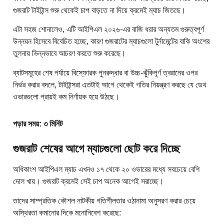
গুজরাট টাইটান্স শুরু থেকেই চাপ বাড়তে না দিয়ে ক্রমেই ম্যাচ জিতছে।
এটা সহজ শোনালেও, এটি আইপিএল ২০২৬-এর বাজি ধরার অন্যতম গুরুত্বপূর্ণ
উন্নয়ন হিসেবে বিবেচিত হচ্ছে, কারণ গুজরাটের ম্যাচগুলো টুর্নামেন্টের বাকি অংশের
তুলনায় ভিন্নভাবে আচরণ করতে শুরু করেছে।
ব্যাটসমূহের শেষ পর্যায়ে বিস্ফোরক পুনরুদ্ধার বা উচ্চ-ঝুঁকিপূর্ণ ত্বরানের ওপর
নির্ভর করার বদলে, টাইটান্সরা এতটাই আগে থেকেই গতির নিয়ন্ত্রণ করছে যে ডেথ
ওভারগুলো প্রায়ই কম নির্ণায়ক হয়ে উঠছে।
পড়ার সময়: ৩ মিনিট
গুজরাট শেষের আগে ম্যাচগুলো ছোট করে দিচ্ছে
অধিকাংশ আইপিএল ম্যাচ এখনও ১৭ থেকে ২০ ওভারের মধ্যে সবচেয়ে বেশি
দোল খায়। গুজরাট ক্রমেই সেই চাপ অনেক আগেই সরাচ্ছে।
তাদের সাম্প্রতিক কৌশল নাটকীয় গতিশীলতার ওঠানামা অনুসরণ করার চেয়ে
অস্থিরতা কমানোর দিকে মনোনিবেশ করেছে: