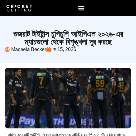
গুজরাট টাইটান্স চুপিচুপি আইপিএল ২০২৬-এর
ম্যাচগুলো থেকে বিশৃঙ্খলা দূর করছে
Macaela Becker
মে 15, 2026
যদিও কয়েকটি আইপিএল দল ম্যাচগুলোকে নাটকীয় সমাপ্তিতে টেনে নিয়ে যাচ্ছে,