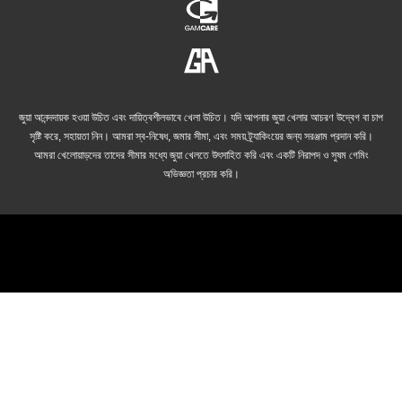
জুয়া আনন্দদায়ক হওয়া উচিত এবং দায়িত্বশীলভাবে খেলা উচিত। যদি আপনার জুয়া খেলার আচরণ উদ্বেগ বা চাপ
সৃষ্টি করে, সহায়তা নিন। আমরা স্ব-নিষেধ, জমার সীমা, এবং সময় ট্র্যাকিংয়ের জন্য সরঞ্জাম প্রদান করি।
আমরা খেলোয়াড়দের তাদের সীমার মধ্যে জুয়া খেলতে উৎসাহিত করি এবং একটি নিরাপদ ও সুষম গেমিং
অভিজ্ঞতা প্রচার করি।
© 2026 cricket-betting.net