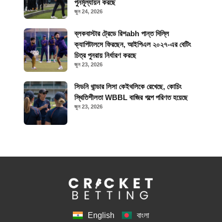
পুনর্মূল্যায়ন করছে
জুন 24, 2026
ব্লকবাস্টার ট্রেডে রিশabh পান্ত দিল্লি
ক্যাপিটালসে ফিরছেন, আইপিএল ২০২৭-এর বেটিং
চিত্র পুনরায় নির্ধারণ করছে
জুন 23, 2026
সিডনি থান্ডার লিসা কেইথলিকে রেখেছে, কোচিং
স্থিতিশীলতা WBBL বাজির গল্পে পরিণত হয়েছে
জুন 23, 2026
English
বাংলা