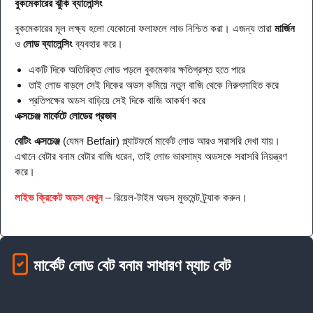
বুকমেকারের ঝুঁকি ব্যালেন্সিং
বুকমেকারের মূল লক্ষ্য হলো যেকোনো ফলাফলে লাভ নিশ্চিত করা। এজন্য তারা
মার্জিন
ও
লোড
ব্যালেন্সিং
ব্যবহার করে।
একটি দিকে অতিরিক্ত লোড পড়লে বুকমেকার ক্ষতিগ্রস্ত হতে পারে
তাই লোড বাড়লে সেই দিকের অডস কমিয়ে নতুন বাজি থেকে নিরুৎসাহিত করে
প্রতিপক্ষের অডস বাড়িয়ে সেই দিকে বাজি আকর্ষণ করে
এক্সচেঞ্জ মার্কেটে লোডের প্রভাব
বেটিং এক্সচেঞ্জ
(যেমন Betfair) প্ল্যাটফর্মে মার্কেট লোড আরও সরাসরি দেখা যায়।
এখানে বেটার বনাম বেটার বাজি ধরেন, তাই লোড ভারসাম্য অডসকে সরাসরি নিয়ন্ত্রণ
করে।
লাইভ ক্রিকেট অডস দেখুন
– রিয়েল-টাইম অডস মুভমেন্ট ট্র্যাক করুন।
মার্কেট লোড বেট বনাম সাধারণ ম্যাচ বেট