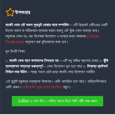
উপসংহার
মার্কেট লোড বেট অডস মুভমেন্ট বোঝার সাথে সম্পর্কিত
– এটি ক্রিকেট বেটিংয়ের একটি
উন্নত ধারণা যা সঠিকভাবে ব্যবহার করলে ভ্যালু বেট খুঁজে পেতে সাহায্য করে।
শুধুমাত্র লোড নয়, বরং বিশেষজ্ঞ বিশ্লেষণ ও তথ্যের জন্য আমাদের
Cricket
Predictions
অনুসরণ করা বুদ্ধিমানের কাজ হবে।
মূল তিনটি শিক্ষা:
১.
মার্কেট লোড মানে ফলাফলের নিশ্চয়তা নয়
– এটি শুধু বাজির প্রবণতা দেখায় ২.
ঝুঁকি
ব্যবস্থাপনা অত্যন্ত গুরুত্বপূর্ণ
– লোড বিশ্লেষণ ভুল হতে পারে ৩.
বিশ্বস্ত প্ল্যাটফর্ম
নির্বাচন করা উচিত
– স্বচ্ছ অডস ডেটা ছাড়া মার্কেট লোড বিশ্লেষণ অর্থহীন
এই কন্টেন্ট শুধুমাত্র তথ্যমূলক উদ্দেশ্যে। বেটিং আসক্তি হতে পারে। দায়িত্বশীলভাবে
বেটিং করুন।
দায়িত্বশীল
জুয়া খেলার নির্দেশিকা
পড়ুন
।
1xBet এ যোগ দিন – লাইভ অডস দিয়ে স্মার্ট বেটিং শুরু করুন