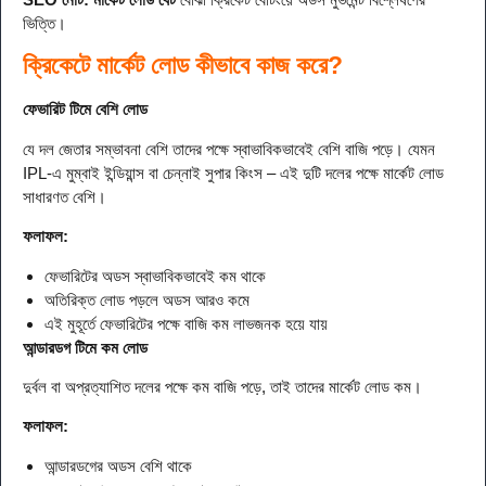
ভিত্তি।
ক্রিকেটে মার্কেট লোড কীভাবে কাজ করে
?
ফেভারিট
টিমে
বেশি
লোড
যে দল জেতার সম্ভাবনা বেশি তাদের পক্ষে স্বাভাবিকভাবেই বেশি বাজি পড়ে। যেমন
IPL-এ মুম্বাই ইন্ডিয়ান্স বা চেন্নাই সুপার কিংস – এই দুটি দলের পক্ষে মার্কেট লোড
সাধারণত বেশি।
ফলাফল:
ফেভারিটের অডস স্বাভাবিকভাবেই কম থাকে
অতিরিক্ত লোড পড়লে অডস আরও কমে
এই মুহূর্তে ফেভারিটের পক্ষে বাজি কম লাভজনক হয়ে যায়
আন্ডারডগ
টিমে কম লোড
দুর্বল বা অপ্রত্যাশিত দলের পক্ষে কম বাজি পড়ে, তাই তাদের মার্কেট লোড কম।
ফলাফল:
আন্ডারডগের অডস বেশি থাকে