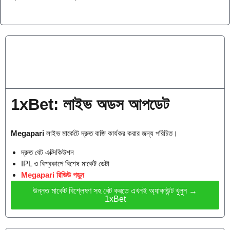
1xBet: লাইভ অডস আপডেট
Megapari
লাইভ মার্কেটে দ্রুত বাজি কার্যকর করার জন্য পরিচিত।
দ্রুত বেট এক্সিকিউশন
IPL ও বিশ্বকাপে বিশেষ মার্কেট ডেটা
Megapari
রিভিউ
পড়ুন
উন্নত মার্কেট বিশ্লেষণ সহ বেট করতে এখনই অ্যাকাউন্ট খুলুন →
1xBet