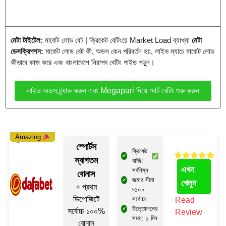
মেটা টাইটেল
:
মার্কেট লোড বেট | ক্রিকেট বেটিংয়ে Market Load ব্যাখ্যা
মেটা
ডেসক্রিপশন
:
মার্কেট লোড বেট কী, অডস কেন পরিবর্তন হয়, লাইভ ম্যাচে মার্কেট লোড
কীভাবে কাজ করে এবং বাংলাদেশে নিরাপদ বেটিং গাইড পড়ুন।
লাইভ অডস ট্র্যাক করুন এবং Megapari দিয়ে স্মার্ট বেটিং শুরু করুন
Amazing
1
স্পোর্টস
ক্রিকেট
স্বাগতম
বাজি:
এখন
সর্বনিম্ন
বোনাস
জমার সীমা
খেলুন
+ প্রথম
৳১০০
ডিপোজিটে
সর্বোচ্চ
Read
উত্তোলনের
সর্বোচ্চ ১০০%
Review
সময়: ১ দিন
বোনাস