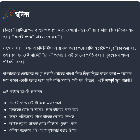
ভূমিকা
ক্রিকেট বেটিংয়ে অনেক শব্দ ও ধারণা আছে যেগুলো নতুন বেটারদের কাছে বিভ্রান্তিকর মনে
হয়।
“
মার্কেট লোড
“
তার মধ্যে একটি।
সহজ ভাষায় – যখন একটি নির্দিষ্ট দল বা ফলাফলের পক্ষে বেটিং মার্কেটে প্রচুর টাকা জমা হয়,
তখন বলা হয় সেই মার্কেটে “লোড” পড়েছে। এই লোডের প্রতিক্রিয়ায় বুকমেকার অডস
পরিবর্তন করে।
বাংলাদেশের বেটারদের মধ্যে মার্কেট লোডের ধারণা নিয়ে বিভ্রান্তির কারণ হলো – অনেকে
মনে করেন একটি দলের পক্ষে বেশি বাজি মানেই সেই দল জিতবে। এটি
সম্পূর্ণ ভুল ধারণা
।
এই গাইডে আপনি জানবেন:
মার্কেট লোড বেট কী এবং এর সংজ্ঞা
ক্রিকেট বেটিংয়ে মার্কেট লোড কীভাবে কাজ করে
অডস পরিবর্তনের সাথে মার্কেট লোডের সম্পর্ক
লাইভ ম্যাচে মার্কেট লোড কীভাবে প্রভাব ফেলে
কৌশলগতভাবে এই ধারণা ব্যবহার করার উপায়