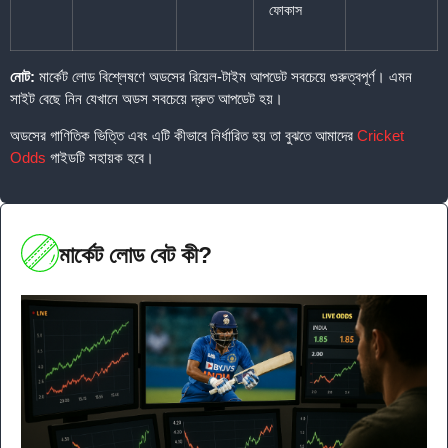
ফোকাস
নোট:
মার্কেট লোড বিশ্লেষণে অডসের রিয়েল-টাইম আপডেট সবচেয়ে গুরুত্বপূর্ণ। এমন
সাইট বেছে নিন যেখানে অডস সবচেয়ে দ্রুত আপডেট হয়।
অডসের গাণিতিক ভিত্তি এবং এটি কীভাবে নির্ধারিত হয় তা বুঝতে আমাদের
Cricket
Odds
গাইডটি সহায়ক হবে।
মার্কেট লোড বেট কী?