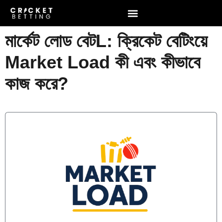
মার্কেট লোড বেটL: ক্রিকেট বেটিংয়ে
Market Load কী এবং কীভাবে
কাজ করে?