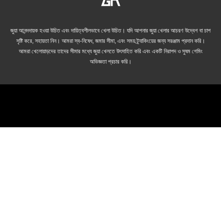
জুয়া আনন্দদায়ক হওয়া উচিত এবং দায়িত্বশীলভাবে খেলা উচিত। যদি আপনার জুয়া খেলার আচরণ উদ্বেগ বা চাপ
সৃষ্টি করে, সহায়তা নিন। আমরা স্ব-নিষেধ, জমার সীমা, এবং সময় ট্র্যাকিংয়ের জন্য সরঞ্জাম প্রদান করি।
আমরা খেলোয়াড়দের তাদের সীমার মধ্যে জুয়া খেলতে উৎসাহিত করি এবং একটি নিরাপদ ও সুষম গেমিং
অভিজ্ঞতা প্রচার করি।
© 2026 cricket-betting.net