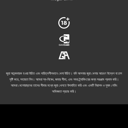
জুয়া আনন্দদায়ক হওয়া উচিত এবং দায়িত্বশীলভাবে খেলা উচিত। যদি আপনার জুয়া খেলার আচরণ উদ্বেগ বা চাপ
সৃষ্টি করে, সহায়তা নিন। আমরা স্ব-নিষেধ, জমার সীমা, এবং সময় ট্র্যাকিংয়ের জন্য সরঞ্জাম প্রদান করি।
আমরা খেলোয়াড়দের তাদের সীমার মধ্যে জুয়া খেলতে উৎসাহিত করি এবং একটি নিরাপদ ও সুষম গেমিং
অভিজ্ঞতা প্রচার করি।