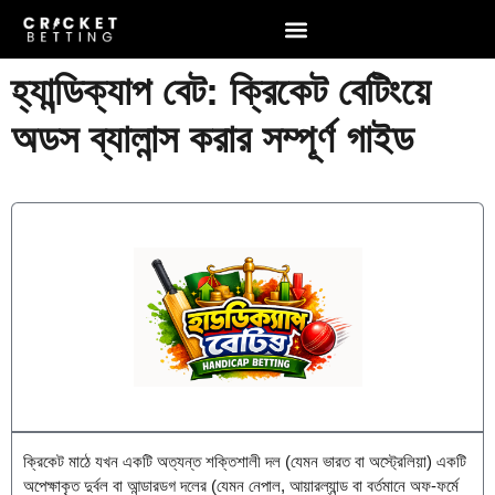
হ্যান্ডিক্যাপ বেট: ক্রিকেট বেটিংয়ে
অডস ব্যালান্স করার সম্পূর্ণ গাইড
ক্রিকেট মাঠে যখন একটি অত্যন্ত শক্তিশালী দল (যেমন ভারত বা অস্ট্রেলিয়া) একটি
অপেক্ষাকৃত দুর্বল বা আন্ডারডগ দলের (যেমন নেপাল, আয়ারল্যান্ড বা বর্তমানে অফ-ফর্মে