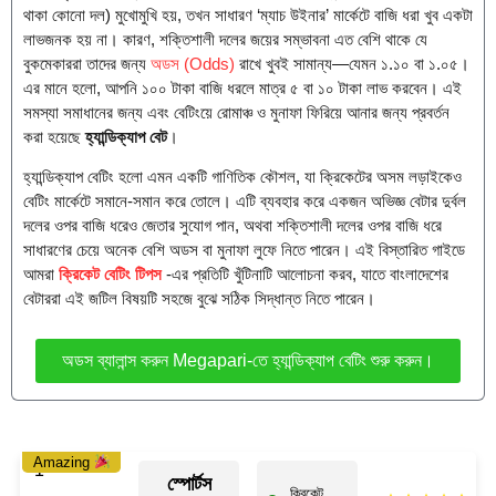
থাকা কোনো দল) মুখোমুখি হয়, তখন সাধারণ ‘ম্যাচ উইনার’ মার্কেটে বাজি ধরা খুব একটা
লাভজনক হয় না। কারণ, শক্তিশালী দলের জয়ের সম্ভাবনা এত বেশি থাকে যে
বুকমেকাররা তাদের জন্য
অডস (Odds)
রাখে খুবই সামান্য—যেমন ১.১০ বা ১.০৫।
এর মানে হলো, আপনি ১০০ টাকা বাজি ধরলে মাত্র ৫ বা ১০ টাকা লাভ করবেন। এই
সমস্যা সমাধানের জন্য এবং বেটিংয়ে রোমাঞ্চ ও মুনাফা ফিরিয়ে আনার জন্য প্রবর্তন
করা হয়েছে
হ্যান্ডিক্যাপ বেট
।
হ্যান্ডিক্যাপ বেটিং হলো এমন একটি গাণিতিক কৌশল, যা ক্রিকেটের অসম লড়াইকেও
বেটিং মার্কেটে সমানে-সমান করে তোলে। এটি ব্যবহার করে একজন অভিজ্ঞ বেটার দুর্বল
দলের ওপর বাজি ধরেও জেতার সুযোগ পান, অথবা শক্তিশালী দলের ওপর বাজি ধরে
সাধারণের চেয়ে অনেক বেশি অডস বা মুনাফা লুফে নিতে পারেন। এই বিস্তারিত গাইডে
আমরা
ক্রিকেট বেটিং টিপস
-এর প্রতিটি খুঁটিনাটি আলোচনা করব, যাতে বাংলাদেশের
বেটাররা এই জটিল বিষয়টি সহজে বুঝে সঠিক সিদ্ধান্ত নিতে পারেন।
অডস ব্যালান্স করুন Megapari-তে হ্যান্ডিক্যাপ বেটিং শুরু করুন।
Amazing
1
স্পোর্টস
ক্রিকেট