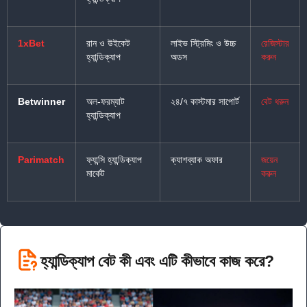
1xBet
রান ও উইকেট
লাইভ স্ট্রিমিং ও উচ্চ
রেজিস্টার
হ্যান্ডিক্যাপ
অডস
করুন
Betwinner
অল-ফরম্যাট
২৪/৭ কাস্টমার সাপোর্ট
বেট ধরুন
হ্যান্ডিক্যাপ
Parimatch
ফ্যান্সি হ্যান্ডিক্যাপ
ক্যাশব্যাক অফার
জয়েন
মার্কেট
করুন
হ্যান্ডিক্যাপ বেট কী এবং এটি কীভাবে কাজ করে?