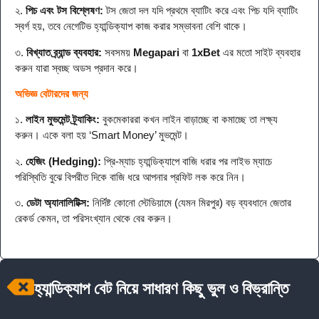
২.
পিচ এবং টস বিশ্লেষণ:
টস জেতা দল যদি প্রথমে ব্যাটিং করে এবং পিচ যদি ব্যাটিং
স্বর্গ হয়, তবে নেগেটিভ হ্যান্ডিক্যাপ কাজ করার সম্ভাবনা বেশি থাকে।
৩.
বিখ্যাত ব্র্যান্ড ব্যবহার:
সবসময়
Megapari
বা
1xBet
এর মতো সাইট ব্যবহার
করুন যারা স্বচ্ছ অডস প্রদান করে।
অভিজ্ঞ বেটারদের জন্য
১.
লাইন মুভমেন্ট ট্র্যাকিং:
বুকমেকাররা কখন লাইন বাড়াচ্ছে বা কমাচ্ছে তা লক্ষ্য
করুন। একে বলা হয় ‘Smart Money’ মুভমেন্ট।
২.
হেজিং (Hedging):
প্রি-ম্যাচ হ্যান্ডিক্যাপে বাজি ধরার পর লাইভ ম্যাচে
পরিস্থিতি বুঝে বিপরীত দিকে বাজি ধরে আপনার প্রফিট লক করে নিন।
৩.
ডেটা অ্যানালিটিক্স:
নির্দিষ্ট কোনো স্টেডিয়ামে (যেমন মিরপুর) বড় ব্যবধানে জেতার
রেকর্ড কেমন, তা পরিসংখ্যান থেকে বের করুন।
হ্যান্ডিক্যাপ বেট নিয়ে সাধারণ কিছু ভুল ও বিভ্রান্তি