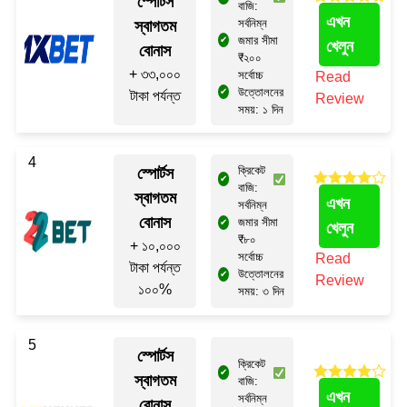
স্পোর্টস
বাজি:
এখন
সর্বনিম্ন
স্বাগতম
জমার সীমা
খেলুন
বোনাস
₹২০০
+ ৩৩,০০০
সর্বোচ্চ
Read
উত্তোলনের
টাকা পর্যন্ত
Review
সময়: ১ দিন
4
ক্রিকেট
স্পোর্টস
বাজি:
স্বাগতম
এখন
সর্বনিম্ন
বোনাস
জমার সীমা
খেলুন
₹৮০
+ ১০,০০০
সর্বোচ্চ
Read
টাকা পর্যন্ত
উত্তোলনের
Review
১০০%
সময়: ৩ দিন
5
স্পোর্টস
ক্রিকেট
স্বাগতম
বাজি:
এখন
সর্বনিম্ন
বোনাস