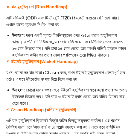
ক. রান হ্যান্ডিক্যাপ (Run Handicap)
এটি ওডিআই (ODI) এবং টি-টোয়েন্টি (T20) ক্রিকেটে সবচেয়ে বেশি দেখা যায়।
এখানে রানের ব্যবধান নির্ধারণ করা হয়।
উদাহরণ:
ধরুন একটি ম্যাচে নিউজিল্যান্ডের ওপর -১৫.৫ রানের হ্যান্ডিক্যাপ
আছে। আপনি যদি নিউজিল্যান্ডের ওপর বাজি ধরেন, তবে নিউজিল্যান্ডকে অন্তত
১৬ রানে জিততে হবে। যদি তারা ১৫ রানে জেতে, তবে আপনি বাজিটি হারবেন কারণ
হ্যান্ডিক্যাপ কাটার পর তাদের স্কোর প্রতিপক্ষের চেয়ে পিছিয়ে থাকবে।
খ. উইকেট হ্যান্ডিক্যাপ (Wicket Handicap)
যখন কোনো দল রান তাড়া (Chase) করে, তখন উইকেট হ্যান্ডিক্যাপ গুরুত্বপূর্ণ হয়ে
ওঠে। এখানে উইকেটের সংখ্যা দিয়ে বিচার করা হয়।
উদাহরণ:
কোনো দলের ওপর -৩.৫ উইকেট হ্যান্ডিক্যাপ মানে হলো তাদের অন্তত ৪
উইকেটে জিততে হবে। যদি তারা ৩ উইকেটে ম্যাচ জেতে, তবে বাজির হিসেবে তারা
হেরে যাবে।
গ. Asian Handicap (এশিয়ান হ্যান্ডিক্যাপ)
এশিয়ান হ্যান্ডিক্যাপ ক্রিকেটে কিছুটা জটিল কিন্তু অত্যন্ত কার্যকর। এর প্রধান
বৈশিষ্ট্য হলো এতে ‘হাফ রান’ বা .৫ পয়েন্ট ব্যবহার করা হয়। এতে করে বাজিটি ড্র
হওয়ার বা ‘টাই’ হওয়ার কোনো সুযোগ থাকে না। হয় আপনি জয়ী হবেন, নয়তো