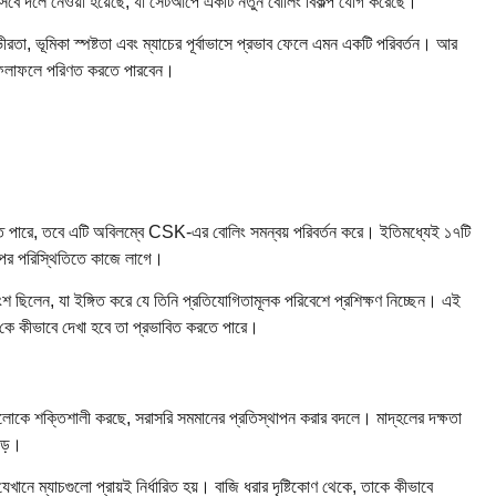
সেবে দলে নেওয়া হয়েছে, যা সেটআপে একটি নতুন বোলিং বিকল্প যোগ করেছে।
ীরতা, ভূমিকা স্পষ্টতা এবং ম্যাচের পূর্বাভাসে প্রভাব ফেলে এমন একটি পরিবর্তন। আর
ী ফলাফলে পরিণত করতে পারবেন।
তে পারে, তবে এটি অবিলম্বে CSK-এর বোলিং সমন্বয় পরিবর্তন করে। ইতিমধ্যেই ১৭টি
পের পরিস্থিতিতে কাজে লাগে।
ছিলেন, যা ইঙ্গিত করে যে তিনি প্রতিযোগিতামূলক পরিবেশে প্রশিক্ষণ নিচ্ছেন। এই
কে কীভাবে দেখা হবে তা প্রভাবিত করতে পারে।
যায়গুলোকে শক্তিশালী করছে, সরাসরি সমমানের প্রতিস্থাপন করার বদলে। মাদ্‌হলের দক্ষতা
ড়ে।
নে ম্যাচগুলো প্রায়ই নির্ধারিত হয়। বাজি ধরার দৃষ্টিকোণ থেকে, তাকে কীভাবে