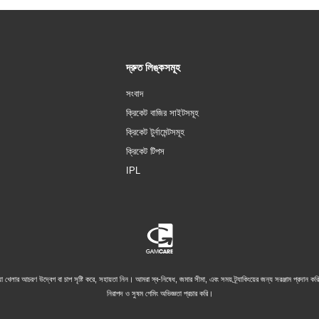
দ্রুত লিঙ্কসমূহ
সংবাদ
ক্রিকেট বাজির সাইটসমূহ
ক্রিকেট টুর্নামেন্টসমূহ
ক্রিকেট টিপস
IPL
া খেলার আচরণ উদ্বেগ বা চাপ সৃষ্টি করে, সহায়তা নিন। আমরা স্ব-নিষেধ, জমার সীমা, এবং সময় ট্র্যাকিংয়ের জন্য সরঞ্জাম প্রদান
নিরাপদ ও সুষম গেমিং অভিজ্ঞতা প্রচার করি।