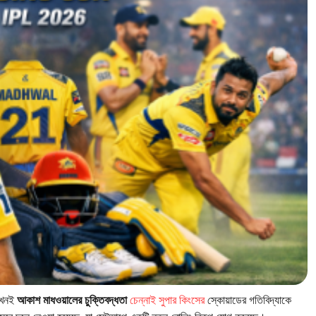
 তখনই
আকাশ মাধওয়ালের চুক্তিবদ্ধতা
চেন্নাই সুপার কিংসের
স্কোয়াডের গতিবিদ্যাকে