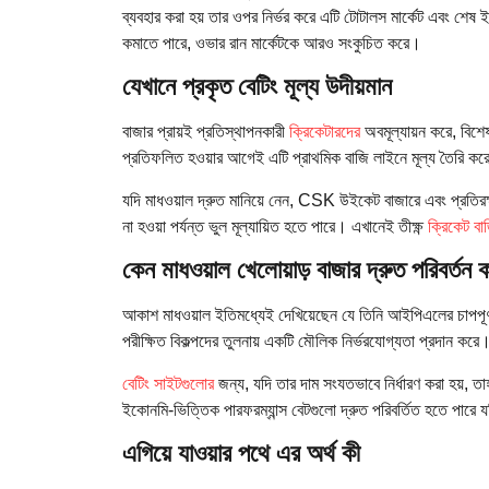
ব্যবহার করা হয় তার ওপর নির্ভর করে এটি টোটালস মার্কেট এবং শেষ 
কমাতে পারে, ওভার রান মার্কেটকে আরও সংকুচিত করে।
যেখানে প্রকৃত বেটিং মূল্য উদীয়মান
বাজার প্রায়ই প্রতিস্থাপনকারী
ক্রিকেটারদের
অবমূল্যায়ন করে, বিশে
প্রতিফলিত হওয়ার আগেই এটি প্রাথমিক বাজি লাইনে মূল্য তৈরি ক
যদি মাধওয়াল দ্রুত মানিয়ে নেন, CSK উইকেট বাজারে এবং প্রতিরক্ষা
না হওয়া পর্যন্ত ভুল মূল্যায়িত হতে পারে। এখানেই তীক্ষ্ণ
ক্রিকেট বা
কেন মাধওয়াল খেলোয়াড় বাজার দ্রুত পরিবর্তন
আকাশ মাধওয়াল ইতিমধ্যেই দেখিয়েছেন যে তিনি আইপিএলের চাপপূর
পরীক্ষিত বিকল্পদের তুলনায় একটি মৌলিক নির্ভরযোগ্যতা প্রদান করে
বেটিং সাইটগুলোর
জন্য, যদি তার দাম সংযতভাবে নির্ধারণ করা হয়, তা
ইকোনমি-ভিত্তিক পারফরম্যান্স বেটগুলো দ্রুত পরিবর্তিত হতে পারে 
এগিয়ে যাওয়ার পথে এর অর্থ কী