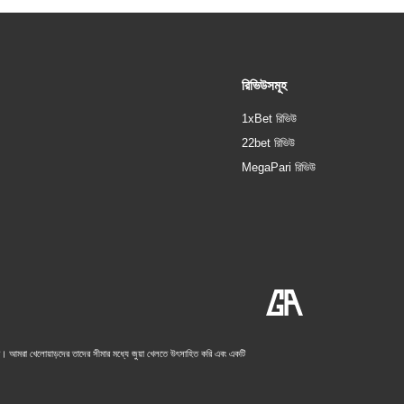
রিভিউসমূহ
1xBet রিভিউ
22bet রিভিউ
MegaPari রিভিউ
 করি। আমরা খেলোয়াড়দের তাদের সীমার মধ্যে জুয়া খেলতে উৎসাহিত করি এবং একটি