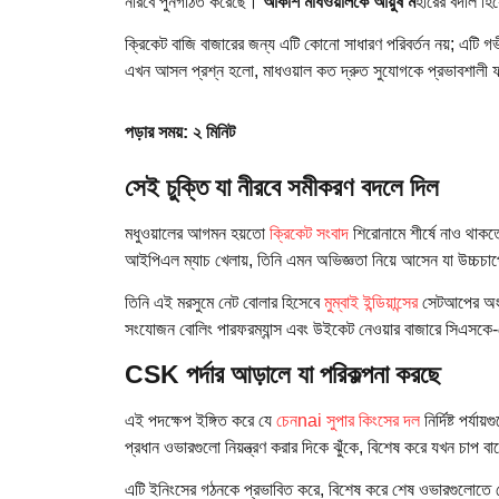
নীরবে পুনর্গঠিত করেছে।
আকাশ মাধওয়ালকে আয়ুষ ম
হারের বদলি হি
ক্রিকেট বাজি বাজারের জন্য এটি কোনো সাধারণ পরিবর্তন নয়; এটি গভ
এখন আসল প্রশ্ন হলো, মাধওয়াল কত দ্রুত সুযোগকে প্রভাবশাল
পড়ার সময়: ২ মিনিট
সেই চুক্তি যা নীরবে সমীকরণ বদলে দিল
মধুওয়ালের আগমন হয়তো
ক্রিকেট সংবাদ
শিরোনামে শীর্ষে নাও থাক
আইপিএল ম্যাচ খেলায়, তিনি এমন অভিজ্ঞতা নিয়ে আসেন যা উচ্চচা
তিনি এই মরসুমে নেট বোলার হিসেবে
মুম্বাই ইন্ডিয়ান্সের
সেটআপের অংশ 
সংযোজন বোলিং পারফরম্যান্স এবং উইকেট নেওয়ার বাজারে সিএসকে-
CSK পর্দার আড়ালে যা পরিকল্পনা করছে
এই পদক্ষেপ ইঙ্গিত করে যে
চেনnai সুপার কিংসের দল
নির্দিষ্ট পর্
প্রধান ওভারগুলো নিয়ন্ত্রণ করার দিকে ঝুঁকে, বিশেষ করে যখন চাপ বা
এটি ইনিংসের গঠনকে প্রভাবিত করে, বিশেষ করে শেষ ওভারগুলোতে যেখা